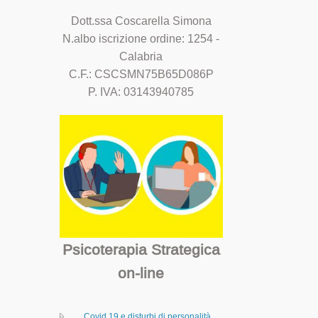
Dott.ssa Coscarella Simona
N.albo iscrizione ordine: 1254 -
Calabria
C.F.: CSCSMN75B65D086P
P. IVA: 03143940785
Psicoterapia Strategica
on-line
Covid 19 e disturbi di personalità