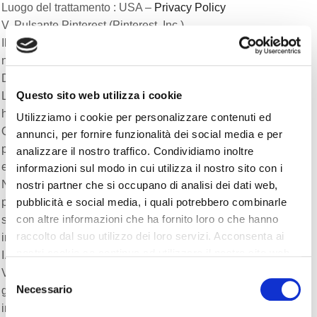
Luogo del trattamento : USA –
Privacy Policy
V. Pulsante Pinterest (Pinterest, Inc.)
Il pulsante Pinterest sono servizi di interazione con il social
network Pinterest, forniti da Pinterest, Inc.
Dati personali raccolti: Cookie e Dati di utilizzo.
Questo sito web utilizza i cookie
Luogo del trattamento : USA –
Privacy Policy
h) Contenuti su piattaforme esterne
Utilizziamo i cookie per personalizzare contenuti ed
Questi servizi permettono di visualizzare contenuti ospitati su
annunci, per fornire funzionalità dei social media e per
piattaforme esterne direttamente dalle pagine di questo Sito
analizzare il nostro traffico. Condividiamo inoltre
e di interagire con essi.
informazioni sul modo in cui utilizza il nostro sito con i
Nel caso in cui sia installato un servizio di questo tipo, è
nostri partner che si occupano di analisi dei dati web,
possibile che, anche nel caso gli Utenti non utilizzino il
pubblicità e social media, i quali potrebbero combinarle
con altre informazioni che ha fornito loro o che hanno
servizio, lo stesso raccolga dati di traffico relativi alle pagine
raccolto dal suo utilizzo dei loro servizi. Acconsenta ai
in cui è installato.
nostri cookie se continua ad utilizzare il nostro sito web.
I. Video Vimeo (Vimeo, LLC)
Vimeo è un servizio di visualizzazione di contenuti video
Selezione
Necessario
gestito da Vimeo, LLC che permette a questa Applicazione di
del
integrare tali contenuti all’interno delle proprie pagine.
consenso